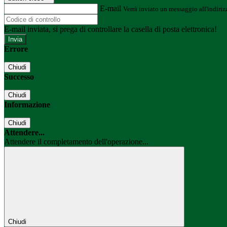
E-mail
Verrà inviato un messaggio all'indirizz
E-mail inviata, si prega di controllare la casella di posta elettronica!
Errore
Chiudi
Successo
Chiudi
Informazione
Chiudi
Attendere...
Attendere il completamento dell'operazione...
Chiudi