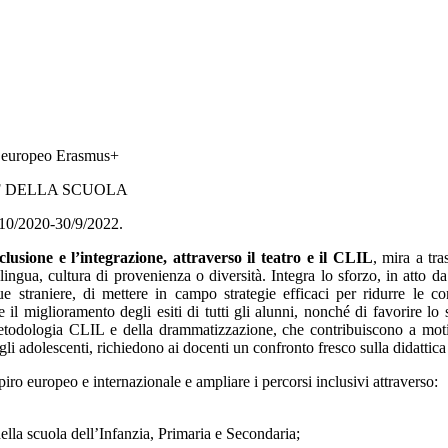
to europeo Erasmus+
F DELLA SCUOLA
10/2020-30/9/2022.
sione e l’integrazione, attraverso il teatro e il CLIL
, mira a
tra
ingua, cultura di provenienza o diversità. Integra lo sforzo, in atto da
ngue straniere, di mettere in campo strategie efficaci per ridurre le co
il miglioramento degli esiti di tutti gli alunni, nonché di favorire lo 
 metodologia CLIL e della drammatizzazione, che contribuiscono a moti
er gli adolescenti, richiedono ai docenti un confronto fresco sulla didatt
piro europeo e internazionale e ampliare i percorsi inclusivi attraverso:
della scuola dell’Infanzia, Primaria e Secondaria;