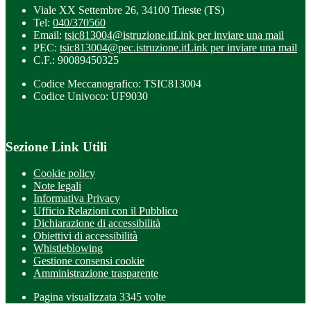
Viale XX Settembre 26, 34100 Trieste (TS)
Tel:
040/370560
Email:
tsic813004@istruzione.it
Link per inviare una mail
PEC:
tsic813004@pec.istruzione.it
Link per inviare una mail
C.F.: 90089450325
Codice Meccanografico: TSIC813004
Codice Univoco: UF9030
Sezione Link Utili
Cookie policy
Note legali
Informativa Privacy
Ufficio Relazioni con il Pubblico
Dichiarazione di accessibilità
Obiettivi di accessibilità
Whistleblowing
Gestione consensi cookie
Amministrazione trasparente
Pagina visualizzata
3345
volte