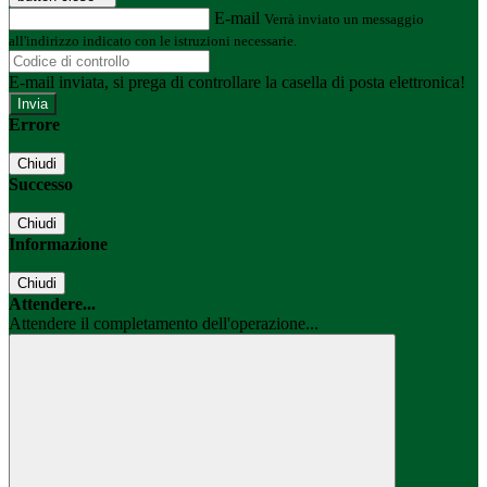
E-mail
Verrà inviato un messaggio
all'indirizzo indicato con le istruzioni necessarie.
E-mail inviata, si prega di controllare la casella di posta elettronica!
Errore
Chiudi
Successo
Chiudi
Informazione
Chiudi
Attendere...
Attendere il completamento dell'operazione...