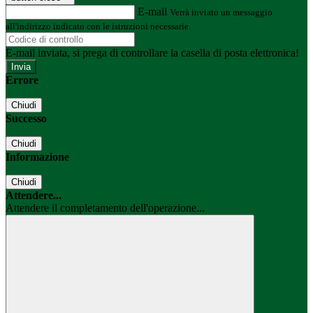
E-mail
Verrà inviato un messaggio
all'indirizzo indicato con le istruzioni necessarie.
E-mail inviata, si prega di controllare la casella di posta elettronica!
Errore
Chiudi
Successo
Chiudi
Informazione
Chiudi
Attendere...
Attendere il completamento dell'operazione...