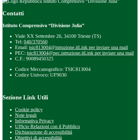
Istituto Comprensivo “Divisione Julia”
Contatti
Istituto Comprensivo “Divisione Julia”
Viale XX Settembre 26, 34100 Trieste (TS)
Tel:
040/370560
Email:
tsic813004@istruzione.it
Link per inviare una mail
PEC:
tsic813004@pec.istruzione.it
Link per inviare una mail
C.F.: 90089450325
Codice Meccanografico: TSIC813004
Codice Univoco: UF9030
Sezione Link Utili
Cookie policy
Note legali
Informativa Privacy
Ufficio Relazioni con il Pubblico
Dichiarazione di accessibilità
Obiettivi di accessibilità