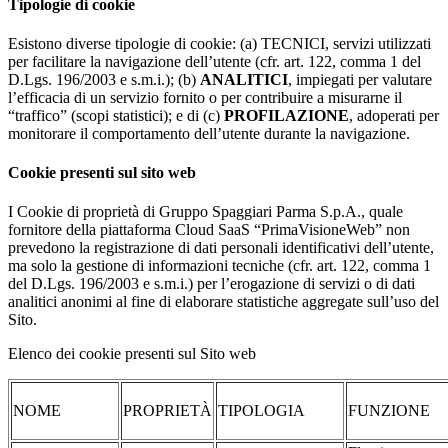
Tipologie di cookie
Esistono diverse tipologie di cookie: (a) TECNICI, servizi utilizzati
per facilitare la navigazione dell’utente (cfr. art. 122, comma 1 del
D.Lgs. 196/2003 e s.m.i.); (b)
ANALITICI
, impiegati per valutare
l’efficacia di un servizio fornito o per contribuire a misurarne il
“traffico” (scopi statistici); e di (c)
PROFILAZIONE
, adoperati per
monitorare il comportamento dell’utente durante la navigazione.
Cookie presenti sul sito web
I Cookie di proprietà di Gruppo Spaggiari Parma S.p.A., quale
fornitore della piattaforma Cloud SaaS “PrimaVisioneWeb” non
prevedono la registrazione di dati personali identificativi dell’utente,
ma solo la gestione di informazioni tecniche (cfr. art. 122, comma 1
del D.Lgs. 196/2003 e s.m.i.) per l’erogazione di servizi o di dati
analitici anonimi al fine di elaborare statistiche aggregate sull’uso del
Sito.
Elenco dei cookie presenti sul Sito web
NOME
PROPRIETÀ
TIPOLOGIA
FUNZIONE