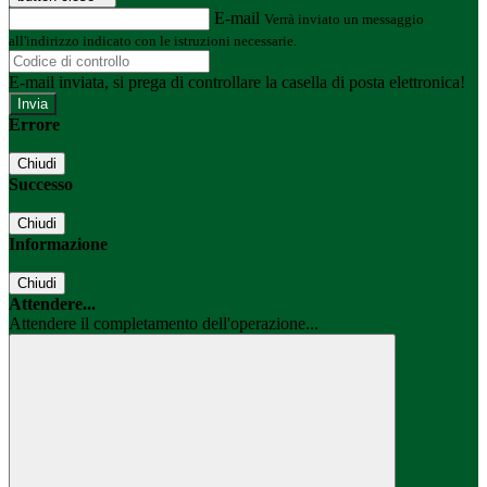
E-mail
Verrà inviato un messaggio
all'indirizzo indicato con le istruzioni necessarie.
E-mail inviata, si prega di controllare la casella di posta elettronica!
Errore
Chiudi
Successo
Chiudi
Informazione
Chiudi
Attendere...
Attendere il completamento dell'operazione...