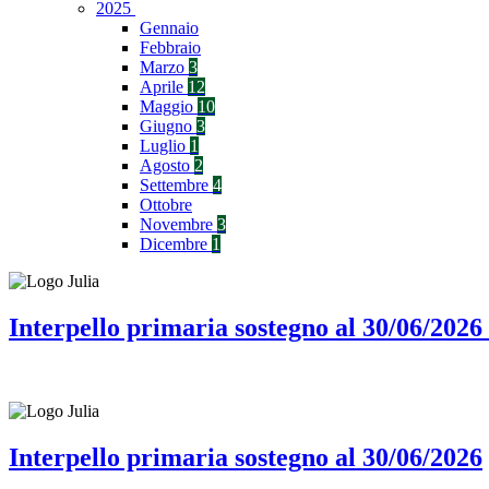
2025
Gennaio
Febbraio
Marzo
3
Aprile
12
Maggio
10
Giugno
3
Luglio
1
Agosto
2
Settembre
4
Ottobre
Novembre
3
Dicembre
1
Interpello primaria sostegno al 30/06/2026
Interpello primaria sostegno al 30/06/2026