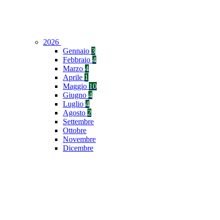
2026
Gennaio
3
Febbraio
4
Marzo
4
Aprile
1
Maggio
10
Giugno
4
Luglio
4
Agosto
2
Settembre
Ottobre
Novembre
Dicembre