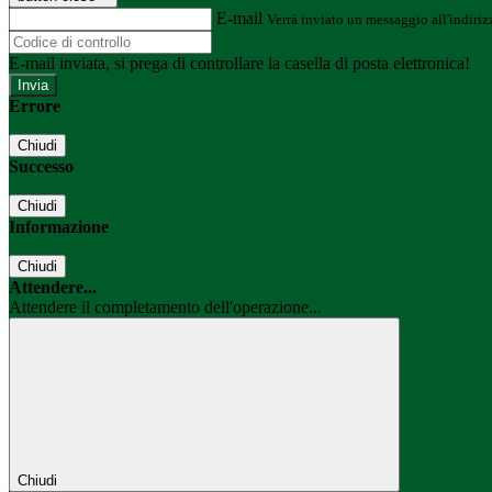
E-mail
Verrà inviato un messaggio all'indirizz
E-mail inviata, si prega di controllare la casella di posta elettronica!
Errore
Chiudi
Successo
Chiudi
Informazione
Chiudi
Attendere...
Attendere il completamento dell'operazione...
Chiudi