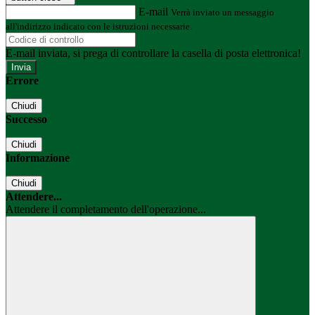
E-mail
Verrà inviato un messaggio
all'indirizzo indicato con le istruzioni necessarie.
E-mail inviata, si prega di controllare la casella di posta elettronica!
Errore
Chiudi
Successo
Chiudi
Informazione
Chiudi
Attendere...
Attendere il completamento dell'operazione...