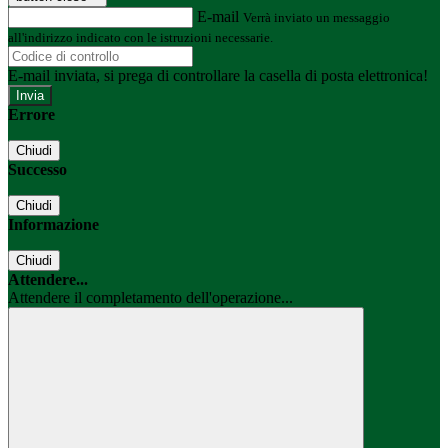
E-mail
Verrà inviato un messaggio
all'indirizzo indicato con le istruzioni necessarie.
E-mail inviata, si prega di controllare la casella di posta elettronica!
Errore
Chiudi
Successo
Chiudi
Informazione
Chiudi
Attendere...
Attendere il completamento dell'operazione...