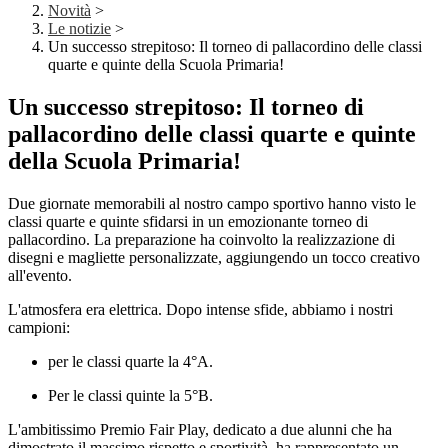
Novità
>
Le notizie
>
Un successo strepitoso: Il torneo di pallacordino delle classi
quarte e quinte della Scuola Primaria!
Un successo strepitoso: Il torneo di
pallacordino delle classi quarte e quinte
della Scuola Primaria!
Due giornate memorabili al nostro campo sportivo hanno visto le
classi quarte e quinte sfidarsi in un emozionante torneo di
pallacordino
. La preparazione ha coinvolto la realizzazione di
disegni e magliette personalizzate, aggiungendo un tocco creativo
all'evento.
L'atmosfera era elettrica. Dopo intense sfide, abbiamo i nostri
campioni:
p
er le classi quarte
la
4°
A
.
Per le classi quinte
la
5°
B.
L'ambitissimo Premio Fair Play, dedicato a due alunni che ha
dimostrato il massimo rispetto e sportività, ha rappresentato un