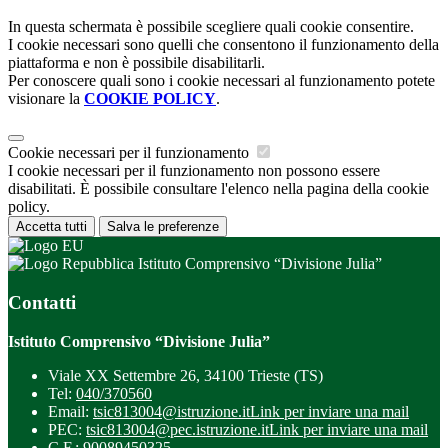
In questa schermata è possibile scegliere quali cookie consentire.
I cookie necessari sono quelli che consentono il funzionamento della
piattaforma e non è possibile disabilitarli.
Per conoscere quali sono i cookie necessari al funzionamento potete
visionare la
COOKIE POLICY
.
Cookie necessari per il funzionamento
I cookie necessari per il funzionamento non possono essere
disabilitati. È possibile consultare l'elenco nella pagina della cookie
policy.
Accetta tutti
Salva le preferenze
Istituto Comprensivo “Divisione Julia”
Contatti
Istituto Comprensivo “Divisione Julia”
Viale XX Settembre 26, 34100 Trieste (TS)
Tel:
040/370560
Email:
tsic813004@istruzione.it
Link per inviare una mail
PEC:
tsic813004@pec.istruzione.it
Link per inviare una mail
C.F.: 90089450325