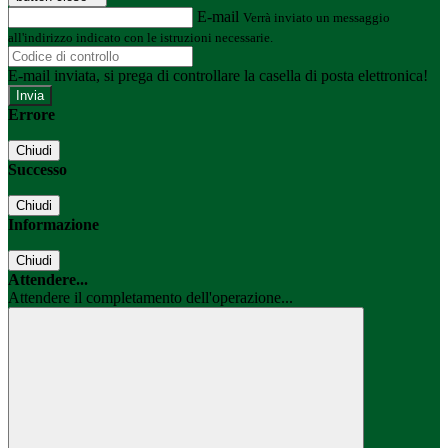
E-mail
Verrà inviato un messaggio
all'indirizzo indicato con le istruzioni necessarie.
E-mail inviata, si prega di controllare la casella di posta elettronica!
Errore
Chiudi
Successo
Chiudi
Informazione
Chiudi
Attendere...
Attendere il completamento dell'operazione...