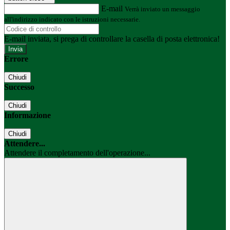
E-mail
Verrà inviato un messaggio
all'indirizzo indicato con le istruzioni necessarie.
E-mail inviata, si prega di controllare la casella di posta elettronica!
Errore
Chiudi
Successo
Chiudi
Informazione
Chiudi
Attendere...
Attendere il completamento dell'operazione...