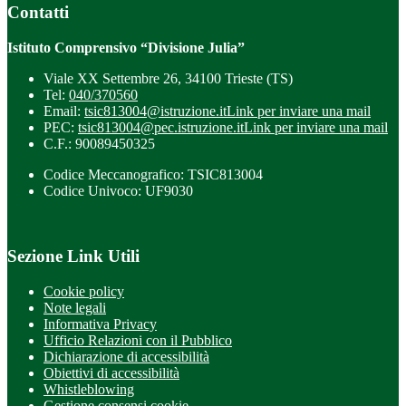
Contatti
Istituto Comprensivo “Divisione Julia”
Viale XX Settembre 26, 34100 Trieste (TS)
Tel:
040/370560
Email:
tsic813004@istruzione.it
Link per inviare una mail
PEC:
tsic813004@pec.istruzione.it
Link per inviare una mail
C.F.: 90089450325
Codice Meccanografico: TSIC813004
Codice Univoco: UF9030
Sezione Link Utili
Cookie policy
Note legali
Informativa Privacy
Ufficio Relazioni con il Pubblico
Dichiarazione di accessibilità
Obiettivi di accessibilità
Whistleblowing
Gestione consensi cookie