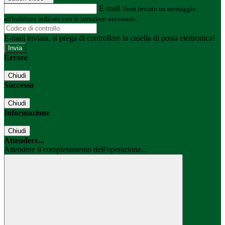
E-mail
Verrà inviato un messaggio
all'indirizzo indicato con le istruzioni necessarie.
E-mail inviata, si prega di controllare la casella di posta elettronica!
Errore
Chiudi
Successo
Chiudi
Informazione
Chiudi
Attendere...
Attendere il completamento dell'operazione...