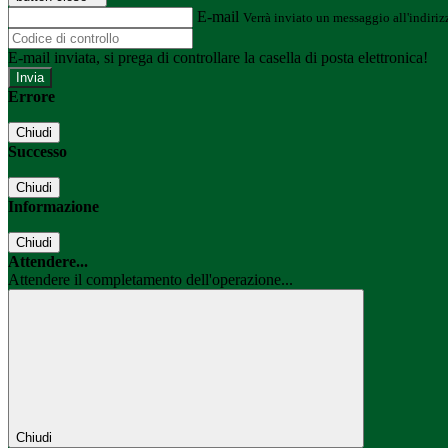
E-mail
Verrà inviato un messaggio all'indirizz
E-mail inviata, si prega di controllare la casella di posta elettronica!
Errore
Chiudi
Successo
Chiudi
Informazione
Chiudi
Attendere...
Attendere il completamento dell'operazione...
Chiudi