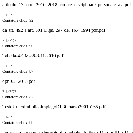
articolo_13_ccnl_2016_2018_codice_disciplinare_personale_ata.pdf
File PDF
Contatore click: 92
da-art.-492-a-art.-501-Dlgs.-297-del-16.4.1994.pdf.pdf
File PDF
Contatore click: 90
Tabella-4-CM-88-8-11-2010.pdf
File PDF
Contatore click: 97
dpr_62_2013.pdf
File PDF
Contatore click: 82
TestoUnicoPubblicoImpiegoDL30marzo2001n165.pdf
File PDF
Contatore click: 99
nuovo-codice-comportamento-dip-pubblici-luglio-2023-dpr-81-2023.