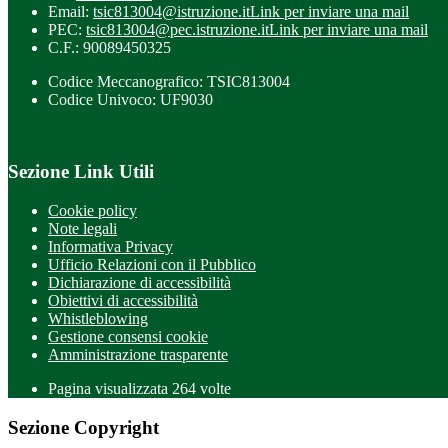
Email:
tsic813004@istruzione.it
Link per inviare una mail
PEC:
tsic813004@pec.istruzione.it
Link per inviare una mail
C.F.: 90089450325
Codice Meccanografico: TSIC813004
Codice Univoco: UF9030
Sezione Link Utili
Cookie policy
Note legali
Informativa Privacy
Ufficio Relazioni con il Pubblico
Dichiarazione di accessibilità
Obiettivi di accessibilità
Whistleblowing
Gestione consensi cookie
Amministrazione trasparente
Pagina visualizzata
264
volte
Sezione Copyright