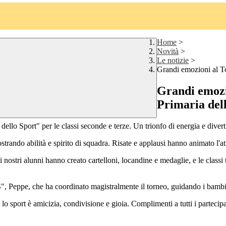
Home
>
Novità
>
Le notizie
>
Grandi emozioni al To
Grandi emozi
Primaria delle
ello Sport" per le classi seconde e terze. Un trionfo di energia e divertim
strando abilità e spirito di squadra. Risate e applausi hanno animato l'a
i nostri alunni hanno creato cartelloni, locandine e medaglie, e le classi
", Peppe, che ha coordinato magistralmente il torneo, guidando i bambi
o sport è amicizia, condivisione e gioia. Complimenti a tutti i partecipa