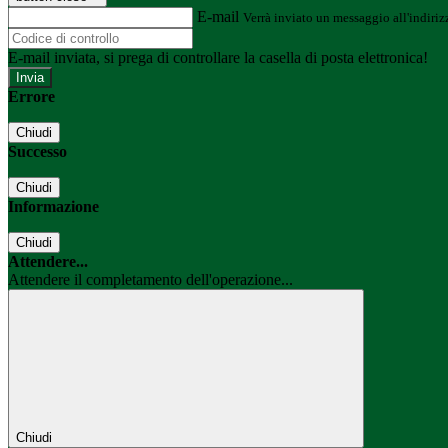
E-mail
Verrà inviato un messaggio all'indirizz
E-mail inviata, si prega di controllare la casella di posta elettronica!
Errore
Chiudi
Successo
Chiudi
Informazione
Chiudi
Attendere...
Attendere il completamento dell'operazione...
Chiudi