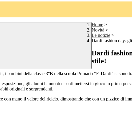
Home
>
Novità
>
Le notizie
>
Dardi fashion day: gli 
Dardi fashion 
stile!
 i bambini della classe 3°B della scuola Primaria "F. Dardi" si sono trasf
i in esposizione, gli alunni hanno deciso di mettersi in gioco in prima per
abiti originali e sorprendenti.
re con mano il valore del riciclo, dimostrando che con un pizzico di im