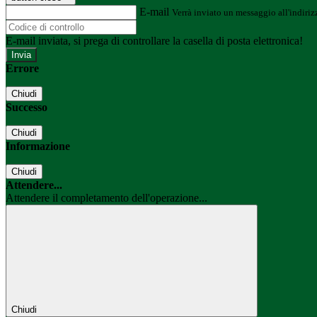
E-mail
Verrà inviato un messaggio all'indirizz
E-mail inviata, si prega di controllare la casella di posta elettronica!
Errore
Chiudi
Successo
Chiudi
Informazione
Chiudi
Attendere...
Attendere il completamento dell'operazione...
Chiudi