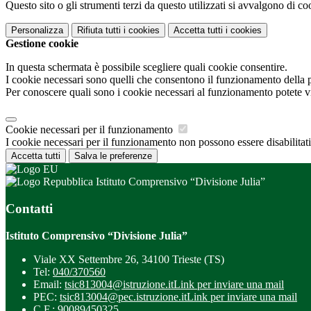
Questo sito o gli strumenti terzi da questo utilizzati si avvalgono di coo
Personalizza
Rifiuta tutti
i cookies
Accetta tutti
i cookies
Gestione cookie
In questa schermata è possibile scegliere quali cookie consentire.
I cookie necessari sono quelli che consentono il funzionamento della pi
Per conoscere quali sono i cookie necessari al funzionamento potete v
Cookie necessari per il funzionamento
I cookie necessari per il funzionamento non possono essere disabilitati.
Accetta tutti
Salva le preferenze
Istituto Comprensivo “Divisione Julia”
Contatti
Istituto Comprensivo “Divisione Julia”
Viale XX Settembre 26, 34100 Trieste (TS)
Tel:
040/370560
Email:
tsic813004@istruzione.it
Link per inviare una mail
PEC:
tsic813004@pec.istruzione.it
Link per inviare una mail
C.F.: 90089450325