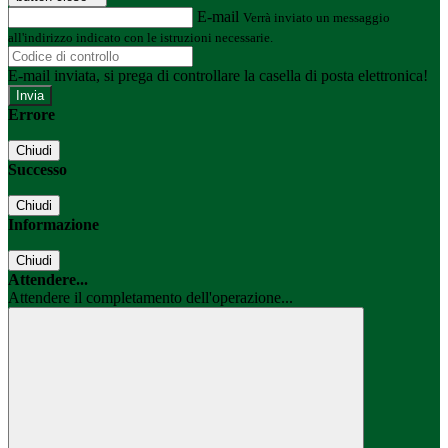
E-mail
Verrà inviato un messaggio
all'indirizzo indicato con le istruzioni necessarie.
E-mail inviata, si prega di controllare la casella di posta elettronica!
Errore
Chiudi
Successo
Chiudi
Informazione
Chiudi
Attendere...
Attendere il completamento dell'operazione...