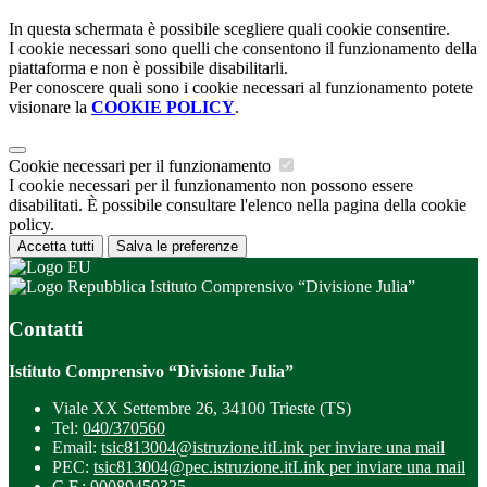
In questa schermata è possibile scegliere quali cookie consentire.
I cookie necessari sono quelli che consentono il funzionamento della
piattaforma e non è possibile disabilitarli.
Per conoscere quali sono i cookie necessari al funzionamento potete
visionare la
COOKIE POLICY
.
Cookie necessari per il funzionamento
I cookie necessari per il funzionamento non possono essere
disabilitati. È possibile consultare l'elenco nella pagina della cookie
policy.
Accetta tutti
Salva le preferenze
Istituto Comprensivo “Divisione Julia”
Contatti
Istituto Comprensivo “Divisione Julia”
Viale XX Settembre 26, 34100 Trieste (TS)
Tel:
040/370560
Email:
tsic813004@istruzione.it
Link per inviare una mail
PEC:
tsic813004@pec.istruzione.it
Link per inviare una mail
C.F.: 90089450325