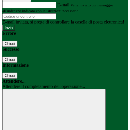
E-mail
Verrà inviato un messaggio
all'indirizzo indicato con le istruzioni necessarie.
E-mail inviata, si prega di controllare la casella di posta elettronica!
Errore
Chiudi
Successo
Chiudi
Informazione
Chiudi
Attendere...
Attendere il completamento dell'operazione...