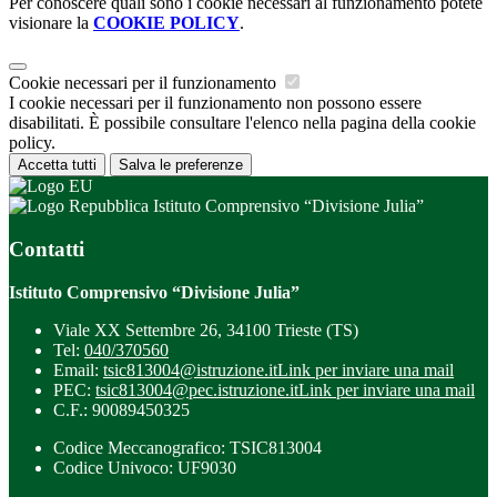
Per conoscere quali sono i cookie necessari al funzionamento potete
visionare la
COOKIE POLICY
.
Cookie necessari per il funzionamento
I cookie necessari per il funzionamento non possono essere
disabilitati. È possibile consultare l'elenco nella pagina della cookie
policy.
Accetta tutti
Salva le preferenze
Istituto Comprensivo “Divisione Julia”
Contatti
Istituto Comprensivo “Divisione Julia”
Viale XX Settembre 26, 34100 Trieste (TS)
Tel:
040/370560
Email:
tsic813004@istruzione.it
Link per inviare una mail
PEC:
tsic813004@pec.istruzione.it
Link per inviare una mail
C.F.: 90089450325
Codice Meccanografico: TSIC813004
Codice Univoco: UF9030