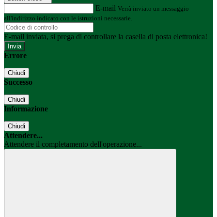
E-mail
Verrà inviato un messaggio
all'indirizzo indicato con le istruzioni necessarie.
E-mail inviata, si prega di controllare la casella di posta elettronica!
Errore
Chiudi
Successo
Chiudi
Informazione
Chiudi
Attendere...
Attendere il completamento dell'operazione...