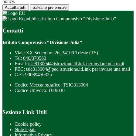
policy.
Accetta tutti
Salva le preferenze
Istituto Comprensivo “Divisione Julia”
Contatti
Istituto Comprensivo “Divisione Julia”
Viale XX Settembre 26, 34100 Trieste (TS)
Tel:
040/370560
Email:
tsic813004@istruzione.it
Link per inviare una mail
PEC:
tsic813004@pec.istruzione.it
Link per inviare una mail
C.F.: 90089450325
Codice Meccanografico: TSIC813004
Codice Univoco: UF9030
Sezione Link Utili
Cookie policy
Note legali
Informativa Privacy