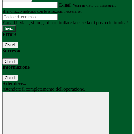
E-mail
Verrà inviato un messaggio
all'indirizzo indicato con le istruzioni necessarie.
E-mail inviata, si prega di controllare la casella di posta elettronica!
Errore
Chiudi
Successo
Chiudi
Informazione
Chiudi
Attendere...
Attendere il completamento dell'operazione...