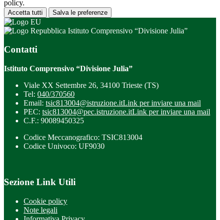
policy.
Accetta tutti
Salva le preferenze
Istituto Comprensivo “Divisione Julia”
Contatti
Istituto Comprensivo “Divisione Julia”
Viale XX Settembre 26, 34100 Trieste (TS)
Tel:
040/370560
Email:
tsic813004@istruzione.it
Link per inviare una mail
PEC:
tsic813004@pec.istruzione.it
Link per inviare una mail
C.F.: 90089450325
Codice Meccanografico: TSIC813004
Codice Univoco: UF9030
Sezione Link Utili
Cookie policy
Note legali
Informativa Privacy